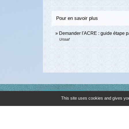
Pour en savoir plus
Demander l'ACRE : guide étape p
Urssaf
Contacts
This site uses cookies and gives you
Commune de Cambon d'Albi
4, place de la Mairie
81990 Cambon d'Albi - FRANCE