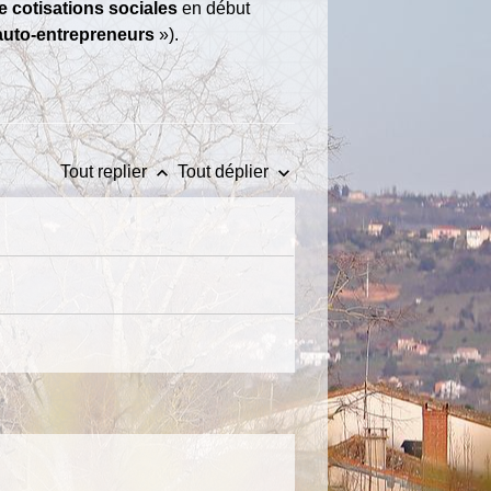
e cotisations sociales
en début
auto-entrepreneurs
»).
keyboard_arrow_up
keyboard_arrow_down
Tout replier
Tout déplier