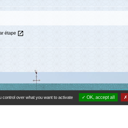
open_in_new
ar étape
Lie
 control over what you want to activate
OK, accept all
Communau
Départem
Région O