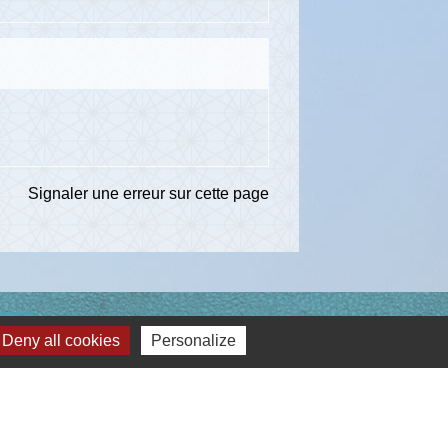
Signaler une erreur sur cette page
ns
Deny all cookies
Personalize
té d'Agglomération de l'Albigeois (C2A)
ent du Tarn
ccitanie