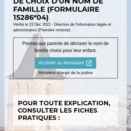
DE CHOIX D'UN NOM DE
FAMILLE (FORMULAIRE
15286*04)
Vérifié le 23 Dec 2022 - Direction de l'information légale et
administrative (Première ministre)
Permet aux parents de déclarer le nom de
famille choisi pour leur enfant.
open_in_new
Accéder au formulaire
Ministère chargé de la justice
POUR TOUTE EXPLICATION,
CONSULTER LES FICHES
PRATIQUES :