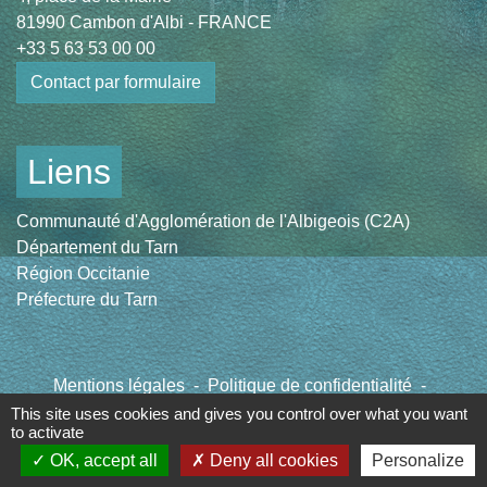
81990 Cambon d'Albi - FRANCE
+33 5 63 53 00 00
Contact par formulaire
Liens
Communauté d'Agglomération de l'Albigeois (C2A)
Département du Tarn
Région Occitanie
Préfecture du Tarn
Mentions légales
-
Politique de confidentialité
-
Accessibilité
-
Plan du site
-
Gestion des cookies
This site uses cookies and gives you control over what you want
to activate
OK, accept all
Deny all cookies
Personalize
Site créé en partenariat avec Réseau des Communes