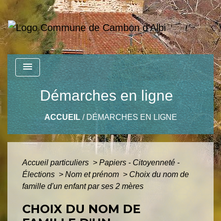
menu
Démarches en ligne
ACCUEIL
/
DÉMARCHES EN LIGNE
Accueil particuliers
>
Papiers - Citoyenneté -
Élections
>
Nom et prénom
>
Choix du nom de
famille d'un enfant par ses 2 mères
CHOIX DU NOM DE