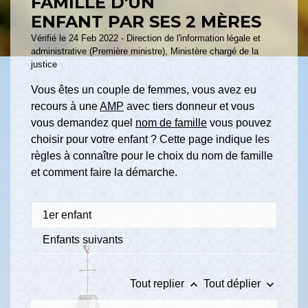
FAMILLE D'UN
ENFANT PAR SES 2 MÈRES
Vérifié le 24 Feb 2022 - Direction de l'information légale et
administrative (Première ministre), Ministère chargé de la
justice
Vous êtes un couple de femmes, vous avez eu
recours à une
AMP
avec tiers donneur et vous
vous demandez quel
nom de famille
vous pouvez
choisir pour votre enfant ? Cette page indique les
règles à connaître pour le choix du nom de famille
et comment faire la démarche.
1er enfant
Enfants suivants
keyboard_arrow_up
keyboard_arrow_down
Tout replier
Tout déplier