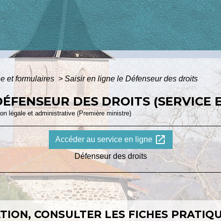
ne et formulaires
>
Saisir en ligne le Défenseur des droits
 DÉFENSEUR DES DROITS (SERVICE 
ion légale et administrative (Première ministre)
open_in_new
Accéder au service en ligne
Défenseur des droits
ION, CONSULTER LES FICHES PRATIQU