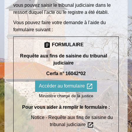
vous pouvez saisir le tribunal judiciaire dans le
ressort duquel l'acte ou le registre a été établi.
Vous pouvez faire votre demande à l'aide du
formulaire suivant :
assignment
FORMULAIRE
Requête aux fins de saisine du tribunal
judiciaire
Cerfa n° 16042*02
open_in_new
Accéder au formulaire
Ministère chargé de la justice
Pour vous aider à remplir le formulaire :
Notice - Requête aux fins de saisine du
open_in_new
tribunal judiciaire