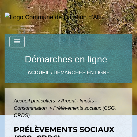
menu
Démarches en ligne
ACCUEIL
/
DÉMARCHES EN LIGNE
Accueil particuliers
>
Argent - Impôts -
Consommation
>
Prélèvements sociaux (CSG,
CRDS)
PRÉLÈVEMENTS SOCIAUX