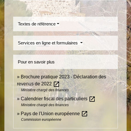
Textes de référence
Services en ligne et formulaires
Pour en savoir plus
Brochure pratique 2023 - Déclaration des
open_in_new
revenus de 2022
Ministère chargé des finances
open_in_new
Calendrier fiscal des particuliers
Ministère chargé des finances
open_in_new
Pays de l'Union européenne
Commission européenne