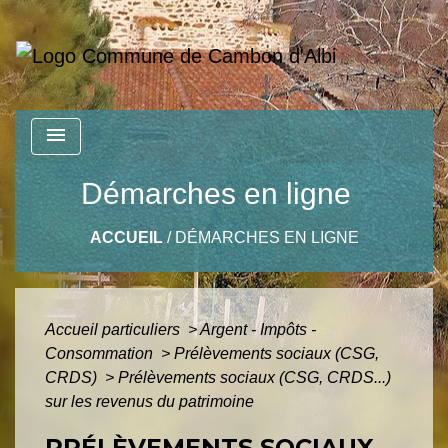
menu
Démarches en ligne
ACCUEIL
/
DÉMARCHES EN LIGNE
Accueil particuliers
>
Argent - Impôts -
Consommation
>
Prélèvements sociaux (CSG,
CRDS)
>
Prélèvements sociaux (CSG, CRDS...)
sur les revenus du patrimoine
PRÉLÈVEMENTS SOCIAUX