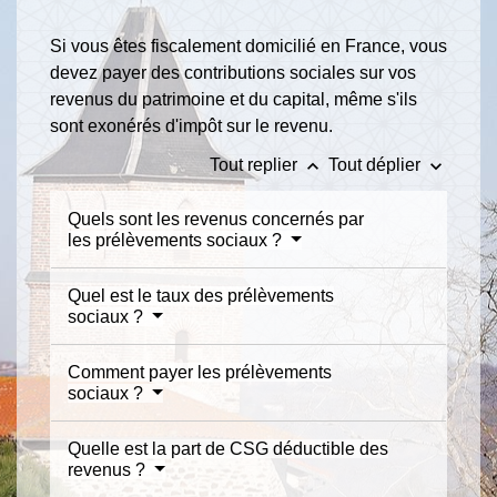
Si vous êtes fiscalement domicilié en France, vous
devez payer des contributions sociales sur vos
revenus du patrimoine et du capital, même s'ils
sont exonérés d'impôt sur le revenu.
keyboard_arrow_up
keyboard_arrow_down
Tout replier
Tout déplier
Quels sont les revenus concernés par
les prélèvements sociaux ?
Quel est le taux des prélèvements
sociaux ?
Comment payer les prélèvements
sociaux ?
Quelle est la part de CSG déductible des
revenus ?