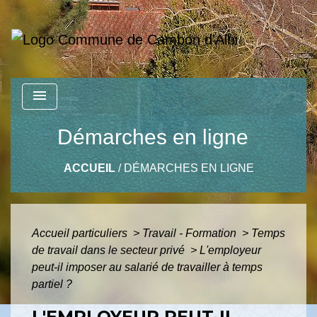
menu
Démarches en ligne
ACCUEIL
/
DÉMARCHES EN LIGNE
Accueil particuliers
>
Travail - Formation
>
Temps
de travail dans le secteur privé
>
L'employeur
peut-il imposer au salarié de travailler à temps
partiel ?
L'EMPLOYEUR PEUT-IL