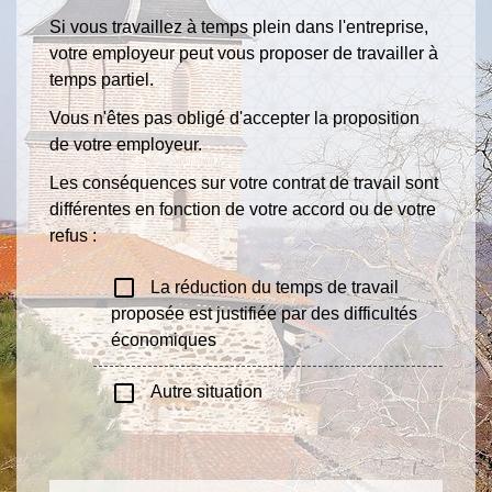
Si vous travaillez à temps plein dans l'entreprise,
votre employeur peut vous proposer de travailler à
temps partiel.
Vous n'êtes pas obligé d'accepter la proposition
de votre employeur.
Les conséquences sur votre contrat de travail sont
différentes en fonction de votre accord ou de votre
refus :
check_box_outline_blank
La réduction du temps de travail
proposée est justifiée par des difficultés
économiques
check_box_outline_blank
Autre situation