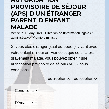
PROVISOIRE DE SÉJOUR
(APS) D'UN ÉTRANGER
PARENT D'ENFANT
MALADE
Vérifié le 11 May 2021 - Direction de l'information légale et
administrative (Première ministre)
Si vous êtes étranger (sauf
européen
), vivant avec
votre enfant mineur en France et que celui-ci est
gravement malade, vous pouvez obtenir une
autorisation provisoire de séjour (APS), sous
conditions.
keyboard_arrow_up
keyboard_arrow_down
Tout replier
Tout déplier
Conditions
Démarche