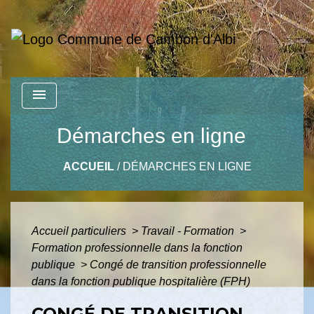
menu
Démarches en ligne
ACCUEIL
/
DÉMARCHES EN LIGNE
Accueil particuliers
>
Travail - Formation
>
Formation professionnelle dans la fonction
publique
>
Congé de transition professionnelle
dans la fonction publique hospitalière (FPH)
CONGÉ DE TRANSITION