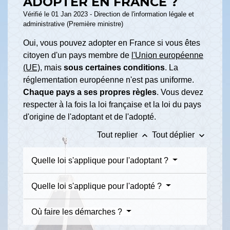
ADOPTER EN FRANCE ?
Vérifié le 01 Jan 2023 - Direction de l'information légale et
administrative (Première ministre)
Oui, vous pouvez adopter en France si vous êtes
citoyen d'un pays membre de
l'Union européenne
(UE)
, mais
sous certaines conditions
. La
réglementation européenne n'est pas uniforme.
Chaque pays a ses propres règles
. Vous devez
respecter à la fois la loi française et la loi du pays
d'origine de l'adoptant et de l'adopté.
keyboard_arrow_up
keyboard_arrow_down
Tout replier
Tout déplier
Quelle loi s'applique pour l'adoptant ?
Quelle loi s'applique pour l'adopté ?
Où faire les démarches ?