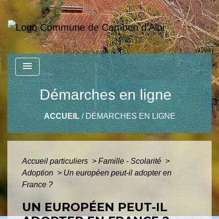
menu
Démarches en ligne
ACCUEIL
/
DÉMARCHES EN LIGNE
Accueil particuliers
>
Famille - Scolarité
>
Adoption
>
Un européen peut-il adopter en
France ?
UN EUROPÉEN PEUT-IL