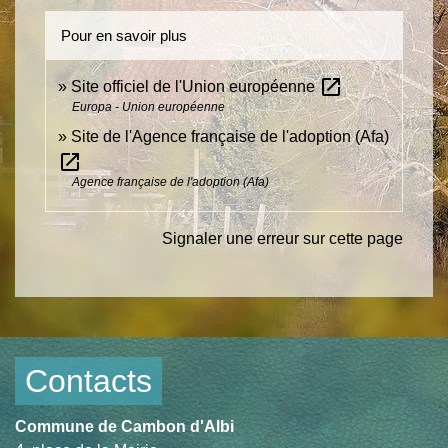
Pour en savoir plus
open_in_new
Site officiel de l'Union européenne
Europa - Union européenne
Site de l'Agence française de l'adoption (Afa)
open_in_new
Agence française de l'adoption (Afa)
Signaler une erreur sur cette page
Contacts
Commune de Cambon d'Albi