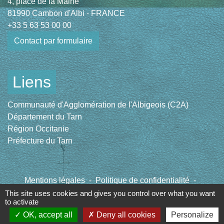
4, place de la Mairie
81990 Cambon d'Albi - FRANCE
+33 5 63 53 00 00
Contact par formulaire
Liens
Communauté d'Agglomération de l'Albigeois (C2A)
Département du Tarn
Région Occitanie
Préfecture du Tarn
Mentions légales
-
Politique de confidentialité
-
Accessibilité
-
Plan du site
-
Gestion des cookies
This site uses cookies and gives you control over what you want
to activate
OK, accept all
Deny all cookies
Personalize
Site créé en partenariat avec Réseau des Communes