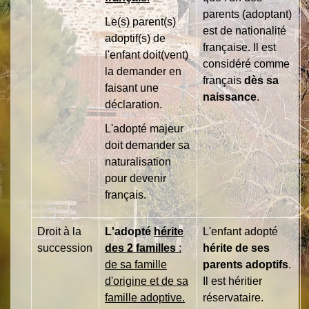
parents (adoptant)
Le(s) parent(s)
est de nationalité
adoptif(s) de
française.
Il est
l'enfant doit(vent)
considéré comme
la demander en
français
dès sa
faisant une
naissance
.
déclaration.
L'adopté majeur
doit demander sa
naturalisation
pour devenir
français.
Droit à la
L'adopté
hérite
L'enfant adopté
succession
des 2 familles
:
hérite de ses
de sa famille
parents adoptifs
.
d'origine et de sa
Il est héritier
famille adoptive.
réservataire.