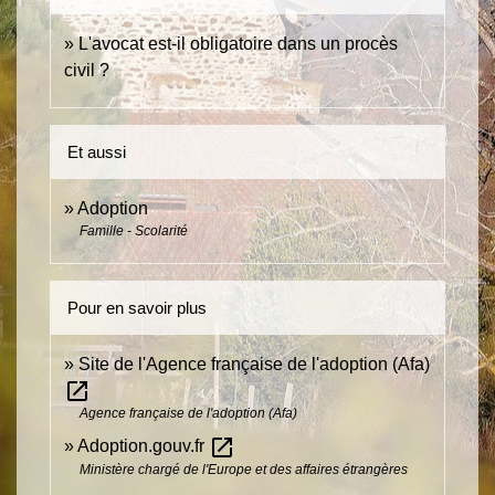
L'avocat est-il obligatoire dans un procès
civil ?
Et aussi
Adoption
Famille - Scolarité
Pour en savoir plus
Site de l'Agence française de l'adoption (Afa)
open_in_new
Agence française de l'adoption (Afa)
open_in_new
Adoption.gouv.fr
Ministère chargé de l'Europe et des affaires étrangères