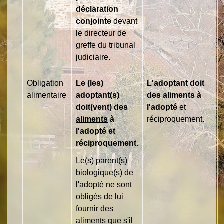
déclaration
conjointe
devant
le directeur de
greffe du tribunal
judiciaire.
Obligation
Le (les)
L'adoptant doit
alimentaire
adoptant(s)
des aliments à
doit(vent) des
l'adopté
et
aliments
à
réciproque
ment
.
l'adopté et
réciproquement
.
Le(s) parent(s)
biologique(s) de
l'adopté ne sont
obligés de lui
fournir des
aliments que s'il