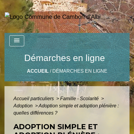
menu
Démarches en ligne
ACCUEIL
/
DÉMARCHES EN LIGNE
Accueil particuliers
>
Famille - Scolarité
>
Adoption
>
Adoption simple et adoption plénière :
quelles différences ?
ADOPTION SIMPLE ET