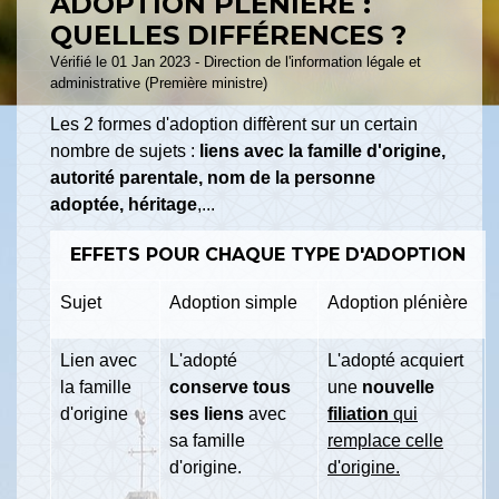
ADOPTION PLÉNIÈRE :
QUELLES DIFFÉRENCES ?
Vérifié le 01 Jan 2023 - Direction de l'information légale et
administrative (Première ministre)
Les 2 formes d'adoption diffèrent sur un certain
nombre de sujets :
liens avec la famille d'origine,
autorité parentale, nom de la personne
adoptée, héritage
,...
EFFETS POUR CHAQUE TYPE D'ADOPTION
Sujet
Adoption simple
Adoption plénière
Lien avec
L'adopté
L'adopté acquiert
la famille
conserve tous
une
nouvelle
d'origine
ses liens
avec
filiation
qui
sa famille
remplace celle
d'origine.
d'origine.