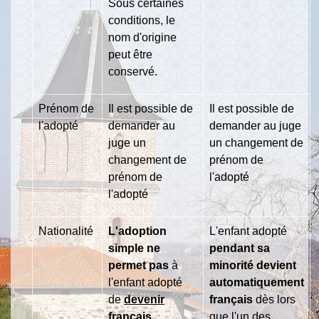
Sous certaines
conditions, le
nom d'origine
peut être
conservé.
Prénom de
Il est possible de
Il est possible de
l'adopté
demander au
demander au juge
juge un
un changement de
changement de
prénom de
prénom de
l'adopté
l'adopté
Nationalité
L'adoption
L'enfant adopt
é
simple ne
pendant sa
permet pas
à
minorité
devient
l'enfant adopté
automatiquement
de
devenir
français
dès lors
français
.
que l'un des