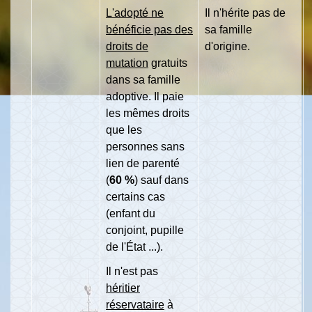
L'adopté ne
Il n'hérite pas de
bénéficie pas des
sa famille
droits de
d'origine.
mutation
gratuits
dans sa famille
adoptive. Il paie
les mêmes droits
que les
personnes sans
lien de parenté
(
60 %
) sauf dans
certains cas
(enfant du
conjoint, pupille
de l'État ...).
Il n'est pas
héritier
réservataire
à