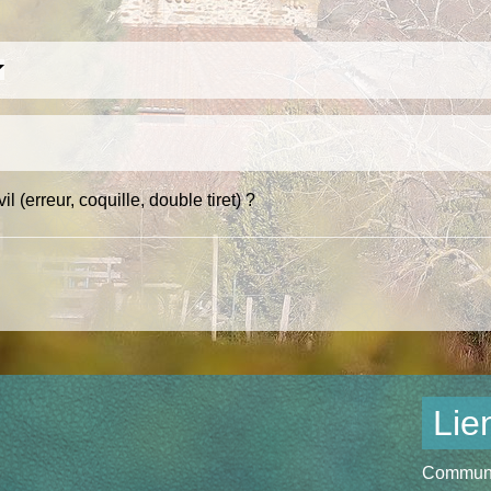
l (erreur, coquille, double tiret) ?
Lie
Communau