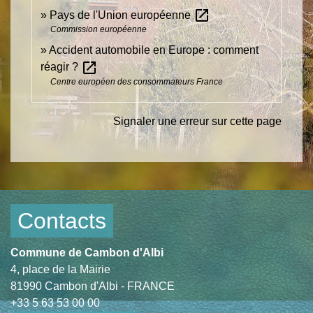
open_in_new
Pays de l'Union européenne
Commission européenne
Accident automobile en Europe : comment
open_in_new
réagir ?
Centre européen des consommateurs France
Signaler une erreur sur cette page
Contacts
Commune de Cambon d'Albi
4, place de la Mairie
81990 Cambon d'Albi - FRANCE
+33 5 63 53 00 00