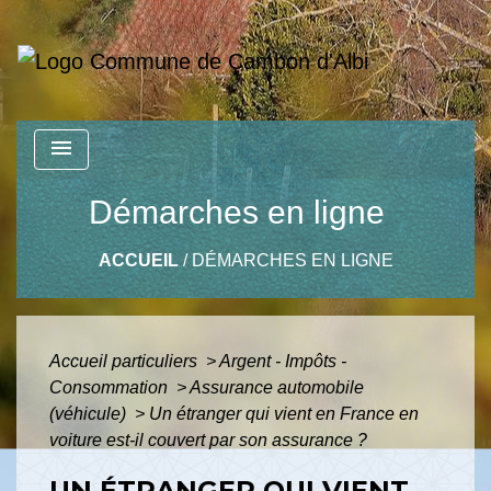
menu
Démarches en ligne
ACCUEIL
/
DÉMARCHES EN LIGNE
Accueil particuliers
>
Argent - Impôts -
Consommation
>
Assurance automobile
(véhicule)
>
Un étranger qui vient en France en
voiture est-il couvert par son assurance ?
UN ÉTRANGER QUI VIENT