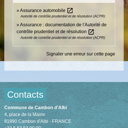
open_in_new
Assurance automobile
Autorité de contrôle prudentiel et de résolution (ACPR)
Assurance : documentation de l'Autorité de
open_in_new
contrôle prudentiel et de résolution
Autorité de contrôle prudentiel et de résolution (ACPR)
Signaler une erreur sur cette page
Contacts
Commune de Cambon d'Albi
4, place de la Mairie
81990 Cambon d'Albi - FRANCE