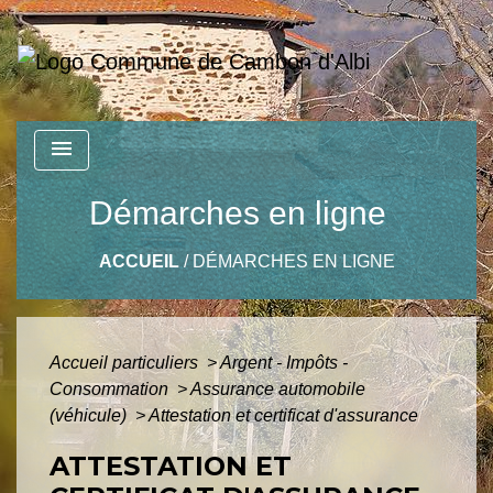
menu
Démarches en ligne
ACCUEIL
/
DÉMARCHES EN LIGNE
Accueil particuliers
>
Argent - Impôts -
Consommation
>
Assurance automobile
(véhicule)
>
Attestation et certificat d'assurance
ATTESTATION ET