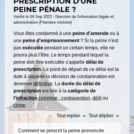
PRESCRIPTION D'UNE
PEINE PÉNALE ?
Vérifié le 04 Sep 2023 - Direction de l'information légale et
administrative (Première ministre)
Vous êtes condamné à une
peine d'amende
ou à
une
peine d'emprisonnement
? Si la peine n'est
pas
exécutée
pendant un certain temps, elle ne
pourra plus l'être. Le temps pendant lequel la
peine doit être exécutée s'appelle
délai de
prescription
. Le point de départ de ce délai est la
date à laquelle la décision de condamnation est
devenue
définitive
. La
durée du délai de
prescription
est liée à la
catégorie de
l'
infraction
commise :
contravention
,
délit
ou
crime
.
keyboard_arrow_up
keyboard_arrow_down
Tout replier
Tout déplier
Comment se prescrit la peine prononcée