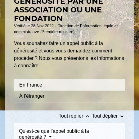
GÉNÉROSITÉ PAR UNE
ASSOCIATION OU UNE
FONDATION
Vérifié le 28 Nov 2022 - Direction de l'information légale et
administrative (Première ministre)
Vous souhaitez faire un appel public à la
générosité et vous vous demandez comment
procéder ? Nous vous présentons les informations
à connaître.
En France
À l'étranger
keyboard_arrow_up
keyboard_arrow_down
Tout replier
Tout déplier
Qu'est-ce que l'appel public à la
générosité ?