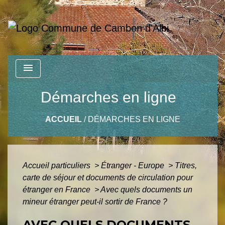
menu
Démarches en ligne
ACCUEIL
/
DÉMARCHES EN LIGNE
Accueil particuliers
>
Étranger - Europe
>
Titres,
carte de séjour et documents de circulation pour
étranger en France
>
Avec quels documents un
mineur étranger peut-il sortir de France ?
AVEC QUELS DOCUMENTS