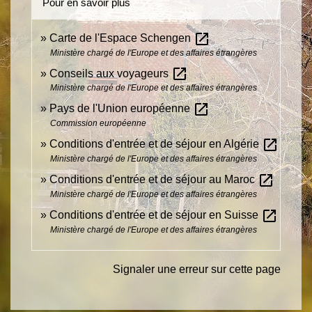
Pour en savoir plus
open_in_new
Carte de l'Espace Schengen
Ministère chargé de l'Europe et des affaires étrangères
open_in_new
Conseils aux voyageurs
Ministère chargé de l'Europe et des affaires étrangères
open_in_new
Pays de l'Union européenne
Commission européenne
open_in_new
Conditions d'entrée et de séjour en Algérie
Ministère chargé de l'Europe et des affaires étrangères
open_in_new
Conditions d'entrée et de séjour au Maroc
Ministère chargé de l'Europe et des affaires étrangères
open_in_new
Conditions d'entrée et de séjour en Suisse
Ministère chargé de l'Europe et des affaires étrangères
Signaler une erreur sur cette page