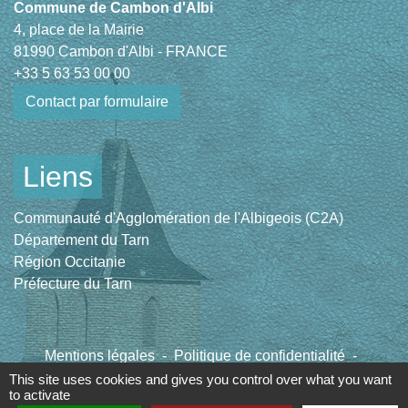
Commune de Cambon d'Albi
4, place de la Mairie
81990 Cambon d'Albi - FRANCE
+33 5 63 53 00 00
Contact par formulaire
Liens
Communauté d'Agglomération de l'Albigeois (C2A)
Département du Tarn
Région Occitanie
Préfecture du Tarn
Mentions légales
-
Politique de confidentialité
-
Accessibilité
-
Plan du site
-
Gestion des cookies
This site uses cookies and gives you control over what you want
to activate