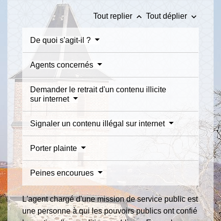
keyboard_arrow_up
keyboard_arrow_down
Tout replier
Tout déplier
De quoi s'agit-il ?
Agents concernés
Demander le retrait d'un contenu illicite
sur internet
Signaler un contenu illégal sur internet
Porter plainte
Peines encourues
L'agent chargé d'une mission de service public est
une personne à qui les pouvoirs publics ont confié