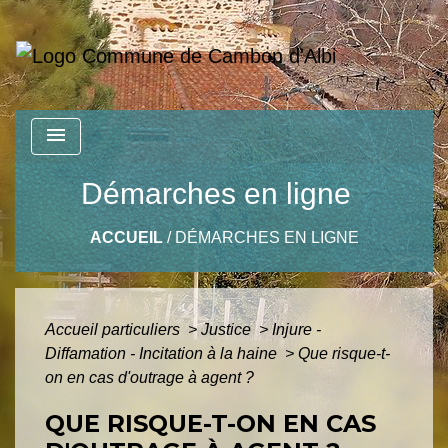
menu
Démarches en ligne
ACCUEIL
/
DÉMARCHES EN LIGNE
Accueil particuliers
>
Justice
>
Injure -
Diffamation - Incitation à la haine
>
Que risque-t-
on en cas d'outrage à agent ?
QUE RISQUE-T-ON EN CAS