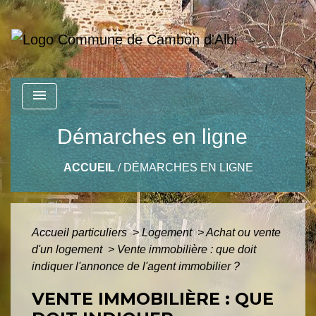
menu
Démarches en ligne
ACCUEIL
/
DÉMARCHES EN LIGNE
Accueil particuliers
>
Logement
>
Achat ou vente
d'un logement
>
Vente immobilière : que doit
indiquer l'annonce de l'agent immobilier ?
VENTE IMMOBILIÈRE : QUE