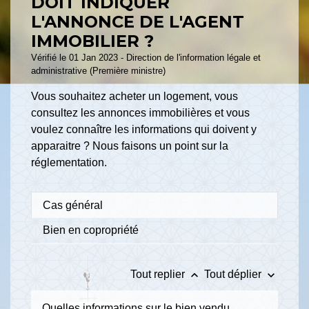
DOIT INDIQUER
L'ANNONCE DE L'AGENT
IMMOBILIER ?
Vérifié le 01 Jan 2023 - Direction de l'information légale et
administrative (Première ministre)
Vous souhaitez acheter un logement, vous
consultez les annonces immobilières et vous
voulez connaître les informations qui doivent y
apparaitre ? Nous faisons un point sur la
réglementation.
Cas général
Bien en copropriété
keyboard_arrow_up
keyboard_arrow_down
Tout replier
Tout déplier
Quelles informations sur le bien vendu