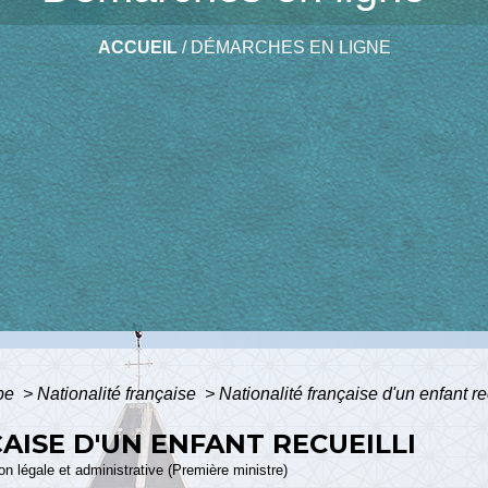
ACCUEIL
/
DÉMARCHES EN LIGNE
ope
>
Nationalité française
>
Nationalité française d'un enfant re
AISE D'UN ENFANT RECUEILLI
ion légale et administrative (Première ministre)