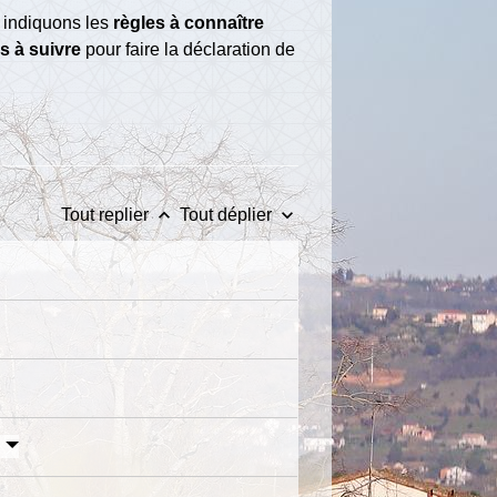
s indiquons les
règles à connaître
s à suivre
pour faire la déclaration de
keyboard_arrow_up
keyboard_arrow_down
Tout replier
Tout déplier
"