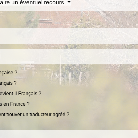
 faire un éventuel recours
nçaise ?
ançais ?
vient-il Français ?
és en France ?
t trouver un traducteur agréé ?