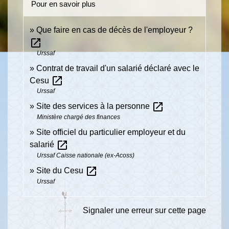
Pour en savoir plus
Que faire en cas de décès de l'employeur ?
open_in_new
Urssaf
Contrat de travail d'un salarié déclaré avec le
open_in_new
Cesu
Urssaf
open_in_new
Site des services à la personne
Ministère chargé des finances
Site officiel du particulier employeur et du
open_in_new
salarié
Urssaf Caisse nationale (ex-Acoss)
open_in_new
Site du Cesu
Urssaf
Signaler une erreur sur cette page