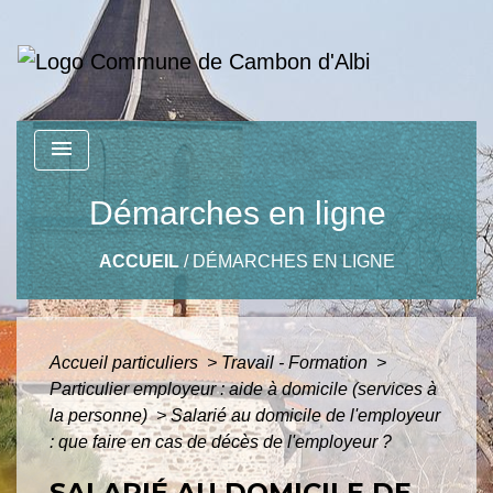
menu
Démarches en ligne
ACCUEIL
/
DÉMARCHES EN LIGNE
Accueil particuliers
>
Travail - Formation
>
Particulier employeur : aide à domicile (services à
la personne)
>
Salarié au domicile de l'employeur
: que faire en cas de décès de l'employeur ?
SALARIÉ AU DOMICILE DE