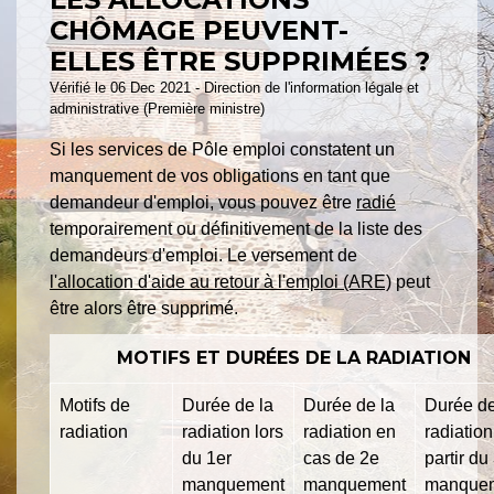
CHÔMAGE PEUVENT-
ELLES ÊTRE SUPPRIMÉES ?
Vérifié le 06 Dec 2021 - Direction de l'information légale et
administrative (Première ministre)
Si les services de Pôle emploi constatent un
manquement de vos obligations en tant que
demandeur d'emploi, vous pouvez être
radié
temporairement ou définitivement de la liste des
demandeurs d'emploi. Le versement de
l'allocation d'aide au retour à l'emploi (ARE)
peut
être alors être supprimé.
MOTIFS ET DURÉES DE LA RADIATION
Motifs de
Durée de la
Durée de la
Durée de
radiation
radiation lors
radiation en
radiation
du 1
er
cas de 2
e
partir du
manquement
manquement
manque