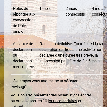
Refus de
1 mois
2 mois
4 mois
répondre aux
consécutifs
consécut
convocations
de Pôle
emploi
Absence de
Radiation définitive. Toutefois, si la fau
déclaration
déclaration est liée à une activité non
ou
déclarée d'une durée très brève, la
déclaration
suppression peut être de 2 à 6 mois.
mensongère
Pôle emploi vous informe de la décision
envisagée.
Vous pouvez présenter des observations écrites
ou orales dans les 10
jours calendaires
qui
suivent.