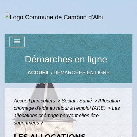
menu
Démarches en ligne
ACCUEIL
/
DÉMARCHES EN LIGNE
Accueil particuliers
>
Social - Santé
>
Allocation
chômage d'aide au retour à l'emploi (ARE)
>
Les
allocations chômage peuvent-elles être
supprimées ?
LES ALLOCATIONS