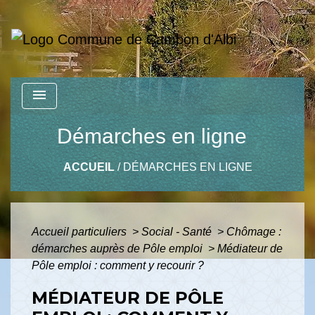
menu
Démarches en ligne
ACCUEIL
/
DÉMARCHES EN LIGNE
Accueil particuliers
>
Social - Santé
>
Chômage :
démarches auprès de Pôle emploi
>
Médiateur de
Pôle emploi : comment y recourir ?
MÉDIATEUR DE PÔLE