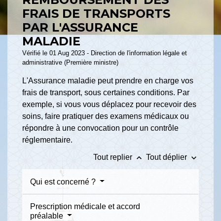
FRAIS DE TRANSPORTS
PAR L'ASSURANCE
MALADIE
Vérifié le 01 Aug 2023 - Direction de l'information légale et
administrative (Première ministre)
L'Assurance maladie peut prendre en charge vos
frais de transport, sous certaines conditions. Par
exemple, si vous vous déplacez pour recevoir des
soins, faire pratiquer des examens médicaux ou
répondre à une convocation pour un contrôle
réglementaire.
keyboard_arrow_up
keyboard_arrow_down
Tout replier
Tout déplier
Qui est concerné ?
Prescription médicale et accord
préalable