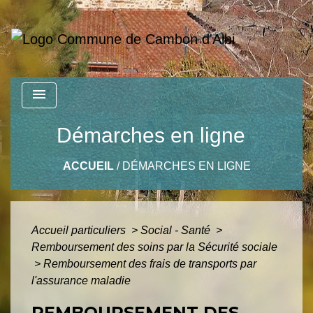
menu
Démarches en ligne
ACCUEIL
/
DÉMARCHES EN LIGNE
Accueil particuliers
>
Social - Santé
>
Remboursement des soins par la Sécurité sociale
>
Remboursement des frais de transports par
l'assurance maladie
REMBOURSEMENT DES