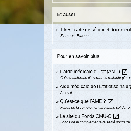
Et aussi
Titres, carte de séjour et documen
Étranger - Europe
Pour en savoir plus
open_in_new
L'aide médicale d'État (AME)
Caisse nationale d'assurance maladie (Cna
Aide médicale de l'État et soins u
Ameli.fr
open_in_new
Qu'est-ce que l'AME ?
Fonds de la complémentaire santé solidaire
open_in_new
Le site du Fonds CMU-C
Fonds de la complémentaire santé solidaire