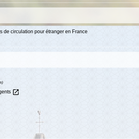
ts de circulation pour étranger en France
m)
open_in_new
rgents