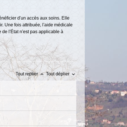
énéficier d'un accès aux soins. Elle
. Une fois attribuée, l'aide médicale
de l'État n'est pas applicable à
keyboard_arrow_up
keyboard_arrow_down
Tout replier
Tout déplier