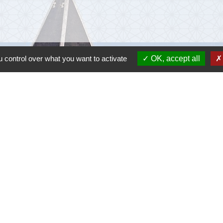
 control over what you want to activate
OK, accept all
Lie
Communau
Départem
Région O
Préfectu
-
Politique de confidentialité
-
Accessibilité
-
Plan du site
-
G