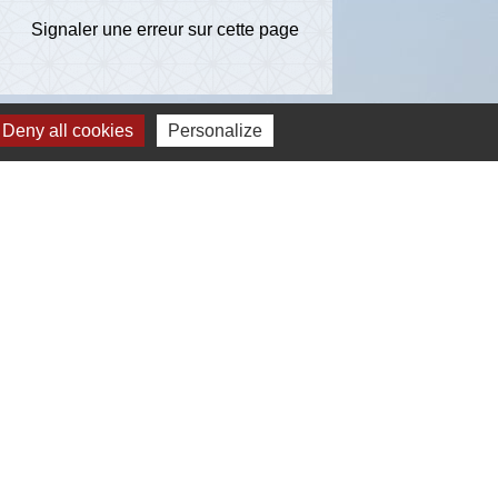
Signaler une erreur sur cette page
Deny all cookies
Personalize
ns
té d'Agglomération de l'Albigeois (C2A)
ent du Tarn
ccitanie
re du Tarn
estion des cookies