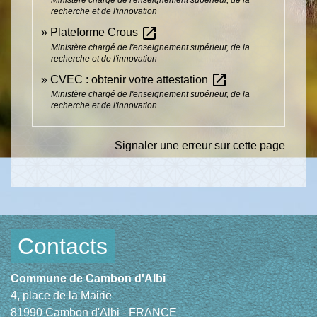
recherche et de l'innovation
open_in_new
Plateforme Crous
Ministère chargé de l'enseignement supérieur, de la
recherche et de l'innovation
open_in_new
CVEC : obtenir votre attestation
Ministère chargé de l'enseignement supérieur, de la
recherche et de l'innovation
Signaler une erreur sur cette page
Contacts
Commune de Cambon d'Albi
4, place de la Mairie
81990 Cambon d'Albi - FRANCE