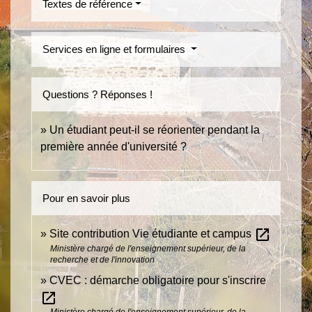
Textes de référence
Services en ligne et formulaires
Questions ? Réponses !
Un étudiant peut-il se réorienter pendant la
première année d'université ?
Pour en savoir plus
open_in_new
Site contribution Vie étudiante et campus
Ministère chargé de l'enseignement supérieur, de la
recherche et de l'innovation
CVEC : démarche obligatoire pour s'inscrire
open_in_new
Ministère chargé de l'enseignement supérieur, de la