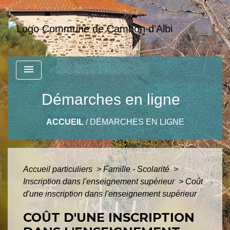
menu
Démarches en ligne
ACCUEIL
/
DÉMARCHES EN LIGNE
Accueil particuliers
>
Famille - Scolarité
>
Inscription dans l'enseignement supérieur
>
Coût
d'une inscription dans l'enseignement supérieur
COÛT D'UNE INSCRIPTION