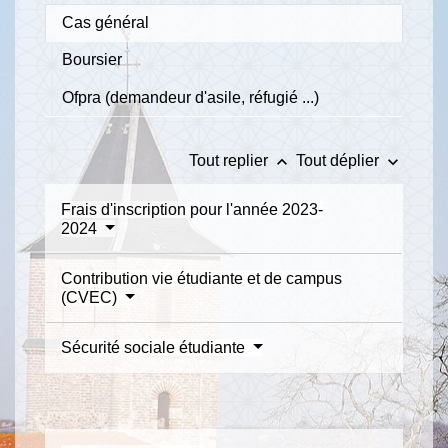
Cas général
Boursier
Ofpra (demandeur d'asile, réfugié ...)
keyboard_arrow_up
keyboard_arrow_down
Tout replier
Tout déplier
Frais d'inscription pour l'année 2023-
2024
Contribution vie étudiante et de campus
(CVEC)
Sécurité sociale étudiante