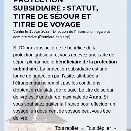
SUBSIDIAIRE : STATUT,
TITRE DE SÉJOUR ET
TITRE DE VOYAGE
Vérifié le 13 Apr 2022 - Direction de l'information légale et
administrative (Première ministre)
Si l'
Ofpra
vous accorde le bénéfice de la
protection subsidiaire, vous recevez une carte de
séjour pluriannuelle
bénéficiaire de la protection
subsidiaire
. La protection subsidiaire est une
forme de protection par l'asile, attribuée à
l'étranger qui ne remplit pas les conditions
d'obtention du statut de réfugié. Le titre de séjour
délivré est d'une durée maximale de
4 ans.
Si
vous souhaitez quitter la France pour effectuer un
voyage, un document de voyage peut vous être
délivré.
keyboard_arrow_up
keyboard_arrow_down
Tout replier
Tout déplier