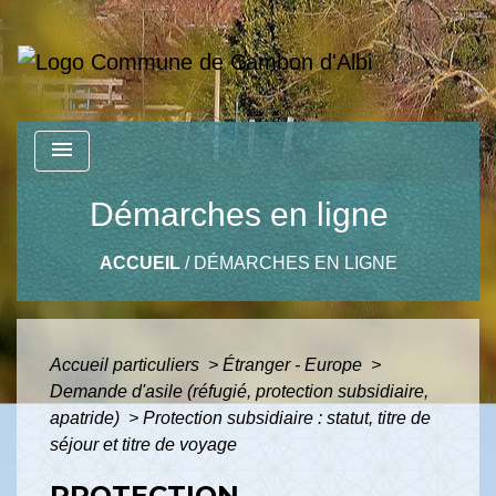
menu
Démarches en ligne
ACCUEIL
/
DÉMARCHES EN LIGNE
Accueil particuliers
>
Étranger - Europe
>
Demande d'asile (réfugié, protection subsidiaire,
apatride)
>
Protection subsidiaire : statut, titre de
séjour et titre de voyage
PROTECTION