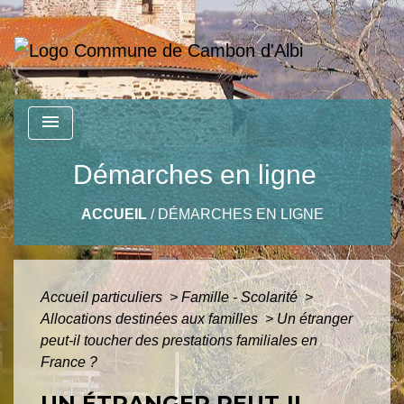
menu
Démarches en ligne
ACCUEIL
/
DÉMARCHES EN LIGNE
Accueil particuliers
>
Famille - Scolarité
>
Allocations destinées aux familles
>
Un étranger
peut-il toucher des prestations familiales en
France ?
UN ÉTRANGER PEUT-IL