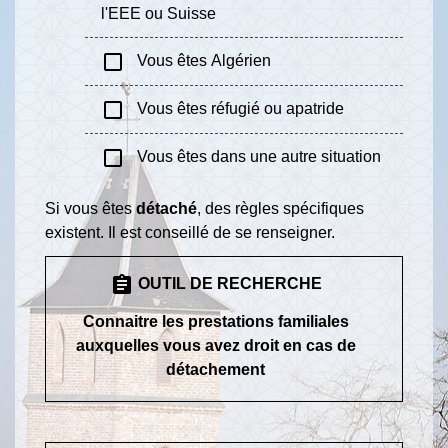
l'EEE ou Suisse
check_box_outline_blank
Vous êtes Algérien
check_box_outline_blank
Vous êtes réfugié ou apatride
check_box_outline_blank
Vous êtes dans une autre situation
Si vous êtes
détaché
, des règles spécifiques
existent. Il est conseillé de se renseigner.
assignment
OUTIL DE RECHERCHE
Connaitre les prestations familiales
auxquelles vous avez droit en cas de
détachement