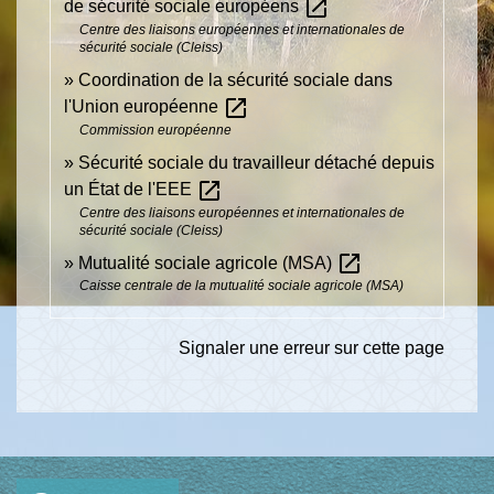
open_in_new
de sécurité sociale européens
Centre des liaisons européennes et internationales de
sécurité sociale (Cleiss)
Coordination de la sécurité sociale dans
open_in_new
l'Union européenne
Commission européenne
Sécurité sociale du travailleur détaché depuis
open_in_new
un État de l'EEE
Centre des liaisons européennes et internationales de
sécurité sociale (Cleiss)
open_in_new
Mutualité sociale agricole (MSA)
Caisse centrale de la mutualité sociale agricole (MSA)
Signaler une erreur sur cette page