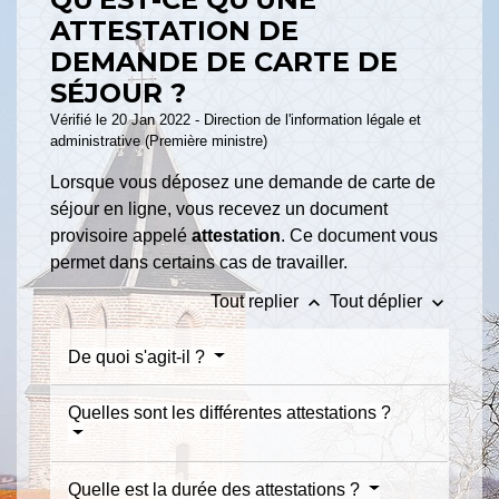
ATTESTATION DE
DEMANDE DE CARTE DE
SÉJOUR ?
Vérifié le 20 Jan 2022 - Direction de l'information légale et
administrative (Première ministre)
Lorsque vous déposez une demande de carte de
séjour en ligne, vous recevez un document
provisoire appelé
attestation
. Ce document vous
permet dans certains cas de travailler.
keyboard_arrow_up
keyboard_arrow_down
Tout replier
Tout déplier
De quoi s'agit-il ?
Quelles sont les différentes attestations ?
Quelle est la durée des attestations ?