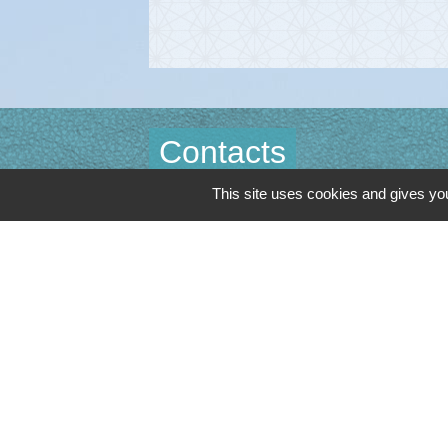
Contacts
This site uses cookies and gives you
Commune de Cambon d'Albi
4, place de la Mairie
81990 Cambon d'Albi - FRANCE
+33 5 63 53 00 00
Contact par formulaire
Mentions légales