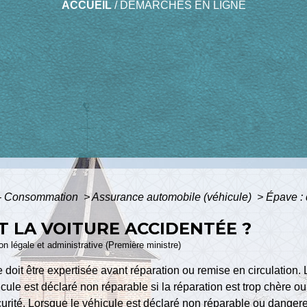
ACCUEIL
/
DÉMARCHES EN LIGNE
s - Consommation
>
Assurance automobile (véhicule)
>
Épave : 
T LA VOITURE ACCIDENTÉE ?
ion légale et administrative (Première ministre)
 doit être expertisée avant réparation ou remise en circulation. 
le est déclaré non réparable si la réparation est trop chère ou
sécurité. Lorsque le véhicule est déclaré non réparable ou dangereu