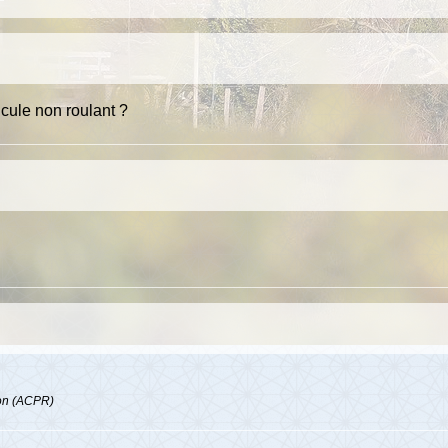
cule non roulant ?
tion (ACPR)