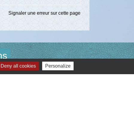
Signaler une erreur sur cette page
ns
Deny all cookies
Personalize
té d'Agglomération de l'Albigeois (C2A)
ent du Tarn
ccitanie
re du Tarn
estion des cookies