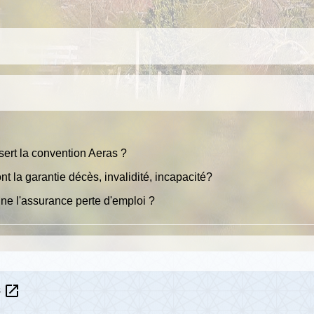
sert la convention Aeras ?
nt la garantie décès, invalidité, incapacité?
nne l'assurance perte d'emploi ?
open_in_new
s