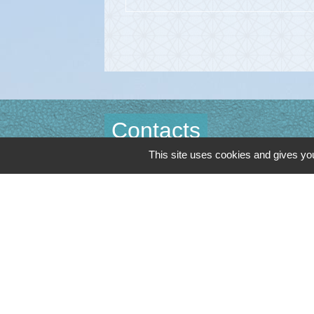
Contacts
This site uses cookies and gives you
Commune de Cambon d'Albi
4, place de la Mairie
81990 Cambon d'Albi - FRANCE
+33 5 63 53 00 00
Contact par formulaire
Mentions légales