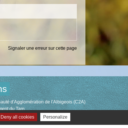
Signaler une erreur sur cette page
ns
té d'Agglomération de l'Albigeois (C2A)
ent du Tarn
ccitanie
Deny all cookies
Personalize
re du Tarn