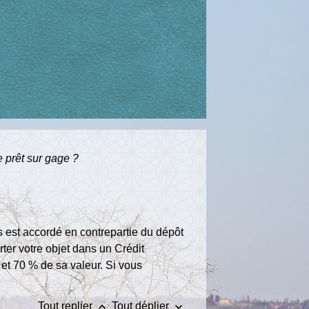
e prêt sur gage ?
s est accordé en contrepartie du dépôt
ter votre objet dans un Crédit
 et 70 % de sa valeur. Si vous
keyboard_arrow_up
keyboard_arrow_down
Tout replier
Tout déplier