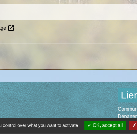
open_in_new
gage
Lie
Communau
Départem
Région O
 control over what you want to activate
OK, accept all
Préfectu