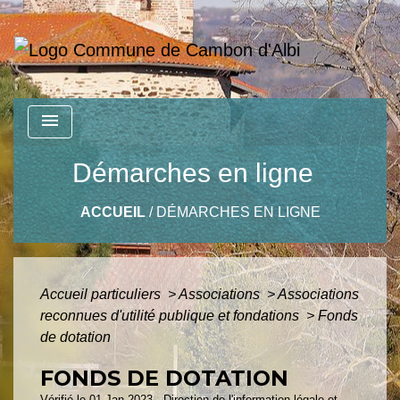
menu
Démarches en ligne
ACCUEIL
/
DÉMARCHES EN LIGNE
Accueil particuliers
>
Associations
>
Associations
reconnues d'utilité publique et fondations
>
Fonds
de dotation
FONDS DE DOTATION
Vérifié le 01 Jan 2023 - Direction de l'information légale et