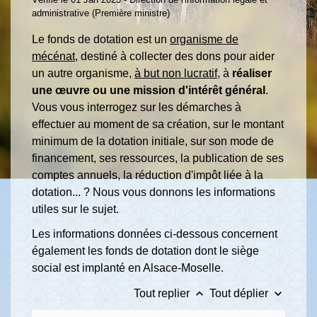
administrative (Première ministre)
Le fonds de dotation est un
organisme de
mécénat
, destiné à collecter des dons pour aider
un autre organisme,
à but non lucratif
, à
réaliser
une œuvre ou une mission d'intérêt général
.
Vous vous interrogez sur les démarches à
effectuer au moment de sa création, sur le montant
minimum de la dotation initiale, sur son mode de
financement, ses ressources, la publication de ses
comptes annuels, la réduction d'impôt liée à la
dotation... ? Nous vous donnons les informations
utiles sur le sujet.
Les informations données ci-dessous concernent
également les fonds de dotation dont le siège
social est implanté en Alsace-Moselle.
keyboard_arrow_up
keyboard_arrow_down
Tout replier
Tout déplier