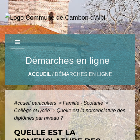
menu
Démarches en ligne
ACCUEIL
/
DÉMARCHES EN LIGNE
Accueil particuliers
>
Famille - Scolarité
>
Collège et lycée
>
Quelle est la nomenclature des
diplômes par niveau ?
QUELLE EST LA