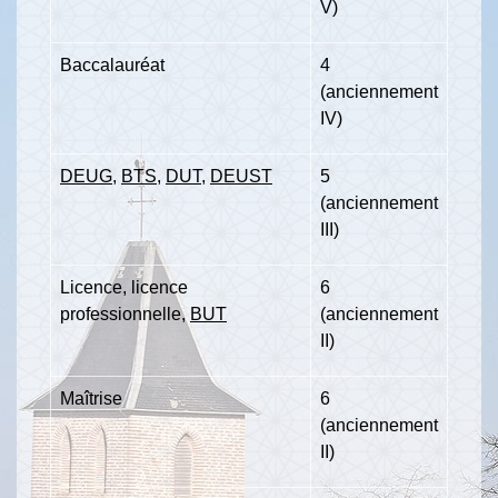
V)
Baccalauréat
4
(anciennement
IV)
DEUG
,
BTS
,
DUT
,
DEUST
5
(anciennement
III)
Licence, licence
6
professionnelle,
BUT
(anciennement
II)
Maîtrise
6
(anciennement
II)