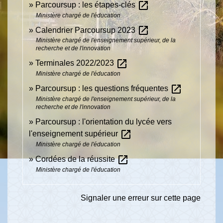
open_in_new
Parcoursup : les étapes-clés
Ministère chargé de l'éducation
open_in_new
Calendrier Parcoursup 2023
Ministère chargé de l'enseignement supérieur, de la
recherche et de l'innovation
open_in_new
Terminales 2022/2023
Ministère chargé de l'éducation
open_in_new
Parcoursup : les questions fréquentes
Ministère chargé de l'enseignement supérieur, de la
recherche et de l'innovation
Parcoursup : l'orientation du lycée vers
open_in_new
l'enseignement supérieur
Ministère chargé de l'éducation
open_in_new
Cordées de la réussite
Ministère chargé de l'éducation
Signaler une erreur sur cette page