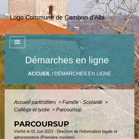
menu
Démarches en ligne
ACCUEIL
/
DÉMARCHES EN LIGNE
Accueil particuliers
>
Famille - Scolarité
>
Collège et lycée
>
Parcoursup
PARCOURSUP
Vérifié le 01 Jun 2023 - Direction de l'information légale et
administrative (Première ministre)