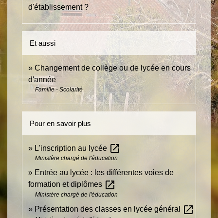
d'établissement ?
Et aussi
Changement de collège ou de lycée en cours
d'année
Famille - Scolarité
Pour en savoir plus
open_in_new
L'inscription au lycée
Ministère chargé de l'éducation
Entrée au lycée : les différentes voies de
open_in_new
formation et diplômes
Ministère chargé de l'éducation
open_in_new
Présentation des classes en lycée général