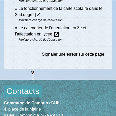
Ministère chargé de l'éducation
Le fonctionnement de la carte scolaire dans le
open_in_new
2nd degré
Ministère chargé de l'éducation
Le calendrier de l'orientation en 3e et
open_in_new
l'affectation en lycée
Ministère chargé de l'éducation
Signaler une erreur sur cette page
Contacts
Commune de Cambon d'Albi
4, place de la Mairie
81990 Cambon d'Albi - FRANCE