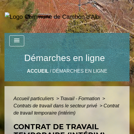
menu
Démarches en ligne
ACCUEIL
/
DÉMARCHES EN LIGNE
Accueil particuliers
>
Travail - Formation
>
Contrats de travail dans le secteur privé
>
Contrat
de travail temporaire (intérim)
CONTRAT DE TRAVAIL