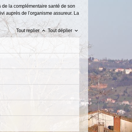
ns de la complémentaire santé de son
uivi auprès de l'organisme assureur. La
keyboard_arrow_up
keyboard_arrow_down
Tout replier
Tout déplier