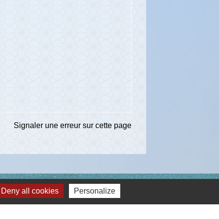
Signaler une erreur sur cette page
ns
Deny all cookies
Personalize
té d'Agglomération de l'Albigeois (C2A)