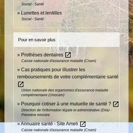
Social - Santé
Lunettes et lentilles
Social - Santé
Pour en savoir plus
open_in_new
Prothèses dentaires
Caisse nationale d'assurance maladie (Cnam)
Cas pratiques pour illustrer les
remboursements de votre complémentaire santé
open_in_new
Union nationale des organismes d'assurance maladie
complémentaire (Unocam)
open_in_new
Pourquoi cotiser à une mutuelle de santé ?
Direction de l'information légale et administrative (Dila) -
Première ministre
open_in_new
Annuaire santé - Site Ameli
Caisse nationale d'assurance maladie (Cnam)