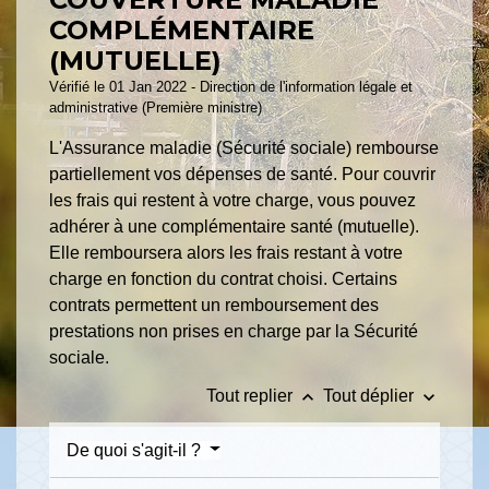
COMPLÉMENTAIRE
(MUTUELLE)
Vérifié le 01 Jan 2022 - Direction de l'information légale et
administrative (Première ministre)
L'Assurance maladie (Sécurité sociale) rembourse
partiellement vos dépenses de santé. Pour couvrir
les frais qui restent à votre charge, vous pouvez
adhérer à une complémentaire santé (mutuelle).
Elle remboursera alors les frais restant à votre
charge en fonction du contrat choisi. Certains
contrats permettent un remboursement des
prestations non prises en charge par la Sécurité
sociale.
keyboard_arrow_up
keyboard_arrow_down
Tout replier
Tout déplier
De quoi s'agit-il ?