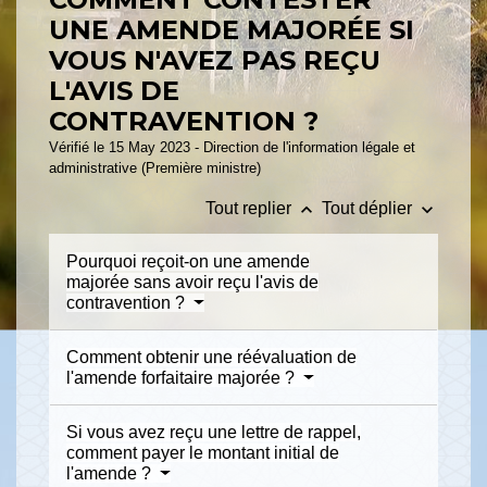
UNE AMENDE MAJORÉE SI
VOUS N'AVEZ PAS REÇU
L'AVIS DE
CONTRAVENTION ?
Vérifié le 15 May 2023 - Direction de l'information légale et
administrative (Première ministre)
keyboard_arrow_up
keyboard_arrow_down
Tout replier
Tout déplier
Pourquoi reçoit-on une amende
majorée sans avoir reçu l'avis de
contravention ?
Comment obtenir une réévaluation de
l'amende forfaitaire majorée ?
Si vous avez reçu une lettre de rappel,
comment payer le montant initial de
l'amende ?