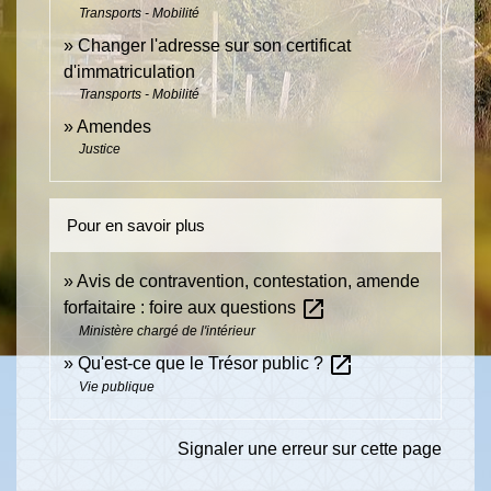
Transports - Mobilité
Changer l'adresse sur son certificat
d'immatriculation
Transports - Mobilité
Amendes
Justice
Pour en savoir plus
Avis de contravention, contestation, amende
open_in_new
forfaitaire : foire aux questions
Ministère chargé de l'intérieur
open_in_new
Qu'est-ce que le Trésor public ?
Vie publique
Signaler une erreur sur cette page