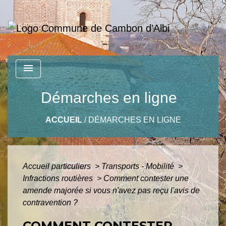
menu
Démarches en ligne
ACCUEIL
/
DÉMARCHES EN LIGNE
Accueil particuliers
>
Transports - Mobilité
>
Infractions routières
>
Comment contester une
amende majorée si vous n'avez pas reçu l'avis de
contravention ?
COMMENT CONTESTER