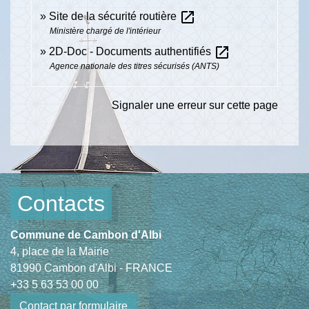
open_in_new
Site de la sécurité routière
Ministère chargé de l'intérieur
open_in_new
2D-Doc - Documents authentifiés
Agence nationale des titres sécurisés (ANTS)
Signaler une erreur sur cette page
Contacts
Commune de Cambon d'Albi
4, place de la Mairie
81990 Cambon d'Albi - FRANCE
+33 5 63 53 00 00
Contact par formulaire