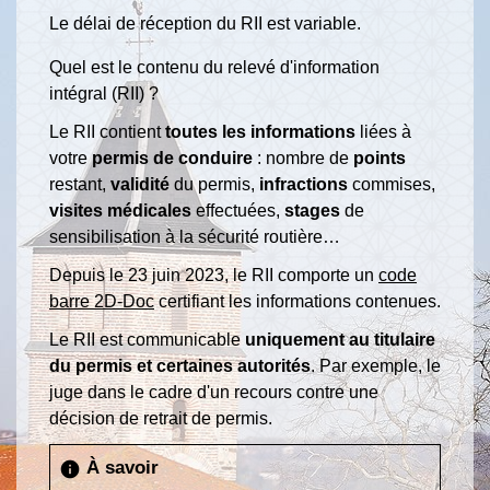
Le délai de réception du RII est variable.
Quel est le contenu du relevé d'information
intégral (RII) ?
Le RII contient
toutes les informations
liées à
votre
permis de conduire
: nombre de
points
restant,
validité
du permis,
infractions
commises,
visites médicales
effectuées,
stages
de
sensibilisation à la sécurité routière…
Depuis le 23 juin 2023, le RII comporte un
code
barre 2D-Doc
certifiant les informations contenues.
Le RII est communicable
uniquement au titulaire
du permis et certaines autorités
. Par exemple, le
juge dans le cadre d'un recours contre une
décision de retrait de permis.
À savoir
info