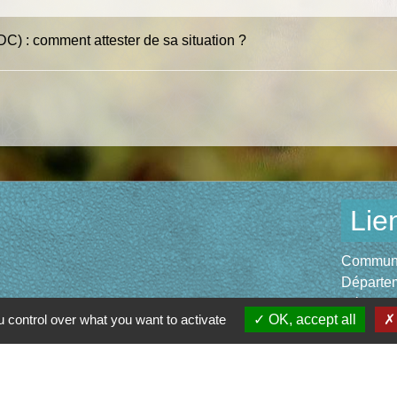
DC) : comment attester de sa situation ?
Lie
Communau
Départem
Région O
 control over what you want to activate
OK, accept all
Préfectu