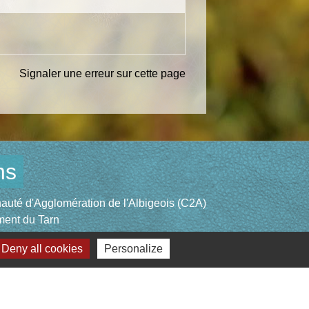
Signaler une erreur sur cette page
ns
té d'Agglomération de l'Albigeois (C2A)
ent du Tarn
ccitanie
Deny all cookies
Personalize
re du Tarn