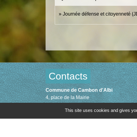
Journée défense et citoyenneté (J
Contacts
Commune de Cambon d'Albi
4, place de la Mairie
81990 Cambon d'Albi - FRANCE
This site uses cookies and gives you
+33 5 63 53 00 00
Contact par formulaire