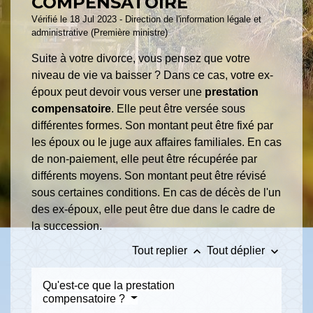
COMPENSATOIRE
Vérifié le 18 Jul 2023 - Direction de l'information légale et
administrative (Première ministre)
Suite à votre divorce, vous pensez que votre
niveau de vie va baisser ? Dans ce cas, votre ex-
époux peut devoir vous verser une
prestation
compensatoire
. Elle peut être versée sous
différentes formes. Son montant peut être fixé par
les époux ou le juge aux affaires familiales. En cas
de non-paiement, elle peut être récupérée par
différents moyens. Son montant peut être révisé
sous certaines conditions. En cas de décès de l'un
des ex-époux, elle peut être due dans le cadre de
la succession.
keyboard_arrow_up
keyboard_arrow_down
Tout replier
Tout déplier
Qu'est-ce que la prestation
compensatoire ?