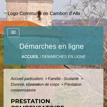
menu
Démarches en ligne
ACCUEIL
/
DÉMARCHES EN LIGNE
Accueil particuliers
>
Famille - Scolarité
>
Divorce, séparation de corps
>
Prestation
compensatoire
PRESTATION