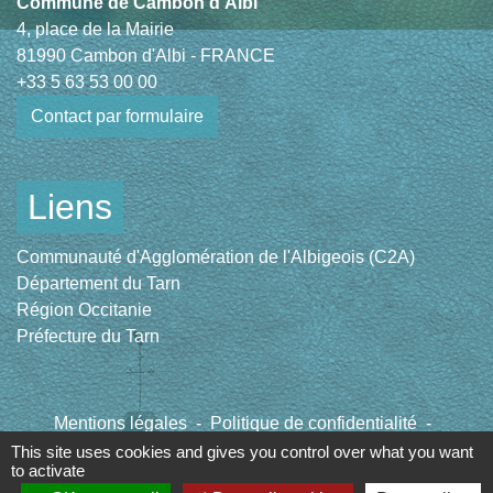
Commune de Cambon d'Albi
4, place de la Mairie
81990 Cambon d'Albi - FRANCE
+33 5 63 53 00 00
Contact par formulaire
Liens
Communauté d'Agglomération de l'Albigeois (C2A)
Département du Tarn
Région Occitanie
Préfecture du Tarn
Mentions légales
-
Politique de confidentialité
-
Accessibilité
-
Plan du site
-
Gestion des cookies
This site uses cookies and gives you control over what you want
to activate