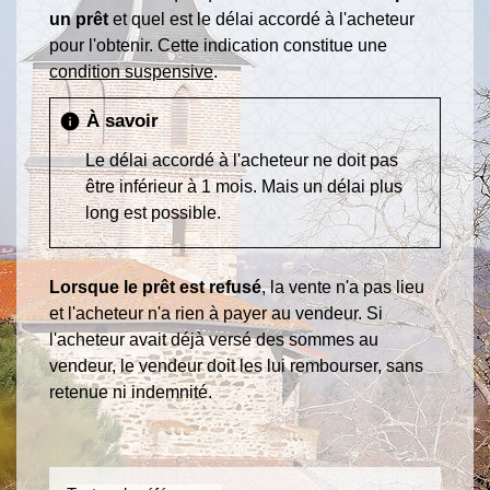
un prêt
et quel est le délai accordé à l'acheteur
pour l'obtenir. Cette indication constitue une
condition suspensive
.
À savoir
info
Le délai accordé à l'acheteur ne doit pas
être inférieur à 1 mois. Mais un délai plus
long est possible.
Lorsque le prêt est refusé
, la vente n'a pas lieu
et l'acheteur n'a rien à payer au vendeur. Si
l'acheteur avait déjà versé des sommes au
vendeur, le vendeur doit les lui rembourser, sans
retenue ni indemnité.