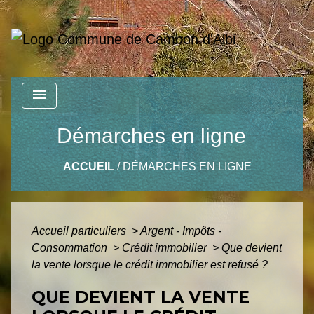
menu
Démarches en ligne
ACCUEIL
/
DÉMARCHES EN LIGNE
Accueil particuliers
>
Argent - Impôts -
Consommation
>
Crédit immobilier
>
Que devient
la vente lorsque le crédit immobilier est refusé ?
QUE DEVIENT LA VENTE