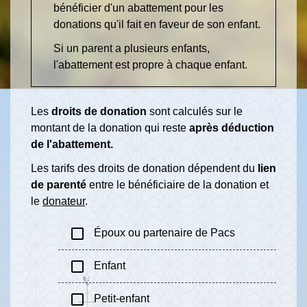
bénéficier d'un abattement pour les
donations qu'il fait en faveur de son enfant.
Si un parent a plusieurs enfants,
l'abattement est propre à chaque enfant.
Les
droits de donation
sont calculés sur le
montant de la donation qui reste
après déduction
de l'abattement.
Les tarifs des droits de donation dépendent du
lien
de parenté
entre le bénéficiaire de la donation et
le
donateur
.
check_box_outline_blank
Époux ou partenaire de Pacs
check_box_outline_blank
Enfant
check_box_outline_blank
Petit-enfant