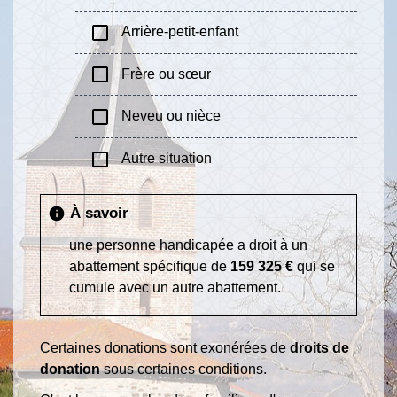
check_box_outline_blank
Arrière-petit-enfant
check_box_outline_blank
Frère ou sœur
check_box_outline_blank
Neveu ou nièce
check_box_outline_blank
Autre situation
À savoir
info
une personne handicapée a droit à un
abattement spécifique de
159 325 €
qui se
cumule avec un autre abattement.
Certaines donations sont
exonérées
de
droits de
donation
sous certaines conditions.