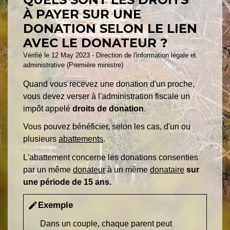
À PAYER SUR UNE
DONATION SELON LE LIEN
AVEC LE DONATEUR ?
Vérifié le 12 May 2023 - Direction de l'information légale et
administrative (Première ministre)
Quand vous recevez une donation d'un proche,
vous devez verser à l'administration fiscale un
impôt appelé
droits de donation
.
Vous pouvez bénéficier, selon les cas, d'un ou
plusieurs
abattements
.
L'abattement concerne les donations consenties
par un même
donateur
à un même
donataire
sur
une période de 15 ans.
Exemple
edit
Dans un couple, chaque parent peut