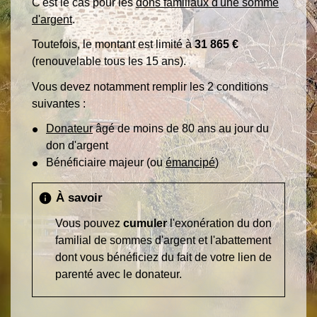
C'est le cas pour les
dons familiaux d'une somme
d'argent
.
Toutefois, le montant est limité à
31 865 €
(renouvelable tous les 15 ans).
Vous devez notamment remplir les 2 conditions
suivantes :
Donateur
âgé de moins de 80 ans au jour du
don d'argent
Bénéficiaire majeur (ou
émancipé
)
À savoir
info
Vous pouvez
cumuler
l'exonération du don
familial de sommes d'argent et l'abattement
dont vous bénéficiez du fait de votre lien de
parenté avec le donateur.