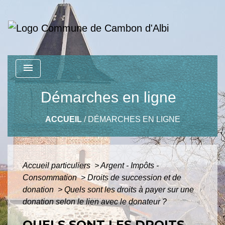
menu
Démarches en ligne
ACCUEIL
/
DÉMARCHES EN LIGNE
Accueil particuliers
>
Argent - Impôts -
Consommation
>
Droits de succession et de
donation
>
Quels sont les droits à payer sur une
donation selon le lien avec le donateur ?
QUELS SONT LES DROITS