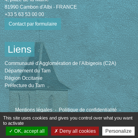
81990 Cambon d'Albi - FRANCE
+33 5 63 53 00 00
Contact par formulaire
Liens
Communauté d'Agglomération de l'Albigeois (C2A)
Département du Tarn
Région Occitanie
Préfecture du Tarn
Mentions légales
-
Politique de confidentialité
-
Accessibilité
-
Plan du site
-
Gestion des cookies
This site uses cookies and gives you control over what you want
to activate
OK, accept all
Deny all cookies
Personalize
Site créé en partenariat avec Réseau des Communes