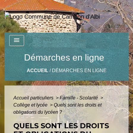
menu
Démarches en ligne
ACCUEIL
/
DÉMARCHES EN LIGNE
Accueil particuliers
>
Famille - Scolarité
>
Collège et lycée
>
Quels sont les droits et
obligations du lycéen ?
QUELS SONT LES DROITS