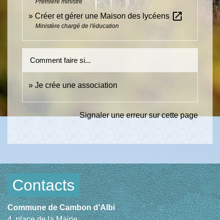
Première ministre
open_in_new
Créer et gérer une Maison des lycéens
Ministère chargé de l'éducation
Comment faire si...
Je crée une association
Signaler une erreur sur cette page
Contacts
Commune de Cambon d'Albi
4, place de la Mairie