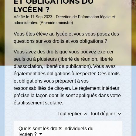
ET OBLIGATIONS DU
LYCÉEN ?
Vérifié le 11 Sep 2023 - Direction de l'information légale et
administrative (Première ministre)
Vous êtes élève au lycée et vous vous posez des
questions sur vos droits et vos obligations ?
Vous avez des droits que vous pouvez exercer
seuls ou à plusieurs (liberté de réunion, liberté
d'association, liberté de publication). Vous avez
également des obligations à respecter. Ces droits
et obligations vous préparent à vos
responsabilités de citoyen. Le règlement intérieur
précise la façon dont ils sont appliqués dans votre
établissement scolaire.
keyboard_arrow_up
keyboard_arrow_down
Tout replier
Tout déplier
Quels sont les droits individuels du
lycéen ?