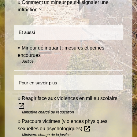
Comment un mineur peut-il signaler une
infraction ?
Et aussi
Mineur délinquant : mesures et peines
encourues
Justice
Pour en savoir plus
Réagir face aux violences en milieu scolaire
open_in_new
Ministère chargé de l'éducation
Parcours victimes (violences physiques,
open_in_new
sexuelles ou psychologiques)
Ministère chargé de la justice