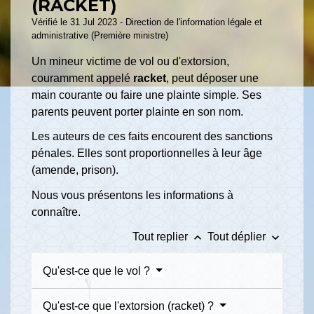
(RACKET)
Vérifié le 31 Jul 2023 - Direction de l'information légale et
administrative (Première ministre)
Un mineur victime de vol ou d'extorsion,
couramment appelé
racket
, peut déposer une
main courante ou faire une plainte simple. Ses
parents peuvent porter plainte en son nom.
Les auteurs de ces faits encourent des sanctions
pénales. Elles sont proportionnelles à leur âge
(amende, prison).
Nous vous présentons les informations à
connaître.
keyboard_arrow_up
keyboard_arrow_down
Tout replier
Tout déplier
Qu'est-ce que le vol ?
Qu'est-ce que l'extorsion (racket) ?