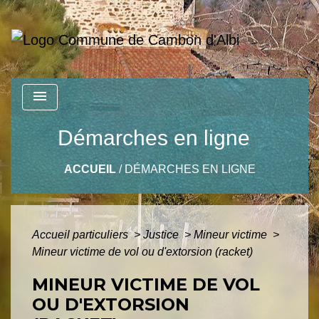
menu
Démarches en ligne
ACCUEIL
/
DÉMARCHES EN LIGNE
Accueil particuliers
>
Justice
>
Mineur victime
>
Mineur victime de vol ou d'extorsion (racket)
MINEUR VICTIME DE VOL
OU D'EXTORSION