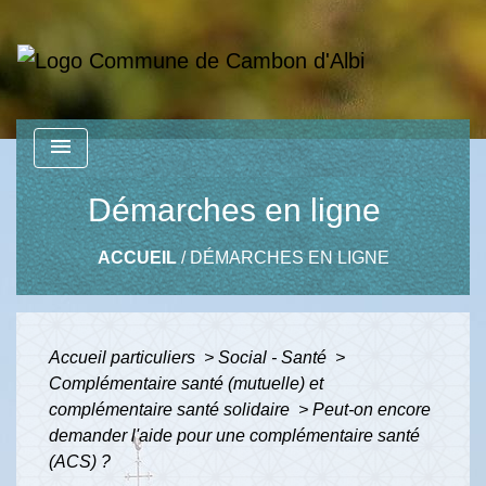
menu
Démarches en ligne
ACCUEIL
/
DÉMARCHES EN LIGNE
Accueil particuliers
>
Social - Santé
>
Complémentaire santé (mutuelle) et
complémentaire santé solidaire
>
Peut-on encore
demander l'aide pour une complémentaire santé
(ACS) ?